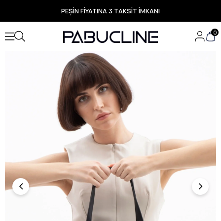
PEŞİN FİYATINA 3 TAKSİT İMKANI
TÜM ÜRÜNLERDE ÜCRETSİZ KARGO
Yeni Sezon Ürünlerde Özel Fırsatlar
0
Seçili Ürünlerde Hızlı Teslimat