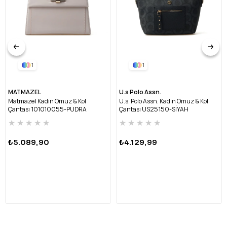
1
1
MATMAZEL
U.s Polo Assn.
Matmazel Kadın Omuz & Kol
U.s. Polo Assn. Kadın Omuz & Kol
Çantası 101010055-PUDRA
Çantası US25150-SİYAH
★
★
★
★
★
★
★
★
★
★
₺5.089,90
₺4.129,99