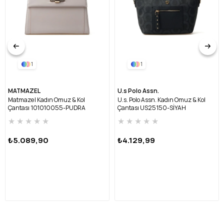
1
1
MATMAZEL
U.s Polo Assn.
Matmazel Kadın Omuz & Kol
U.s. Polo Assn. Kadın Omuz & Kol
Çantası 101010055-PUDRA
Çantası US25150-SİYAH
★
★
★
★
★
★
★
★
★
★
₺5.089,90
₺4.129,99