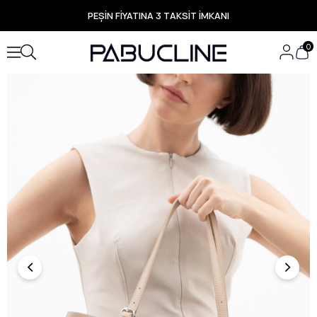
PEŞİN FİYATINA 3 TAKSİT İMKANI
TÜM ÜRÜNLERDE ÜCRETSİZ KARGO
Yeni Sezon Ürünlerde Özel Fırsatlar
0
Seçili Ürünlerde Hızlı Teslimat