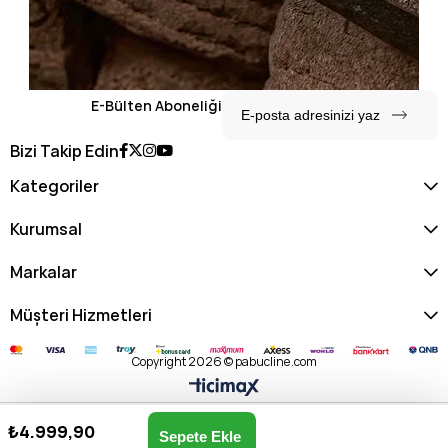
E-Bülten Aboneliği
Bizi Takip Edin
Kategoriler
Kurumsal
Markalar
Müşteri Hizmetleri
Copyright 2026 © pabucline.com
₺4.999,90
Kadın Omuz Çantası US25692-SİYAH
Anasayfa
Favorilerim
Sepetim
Üye Girişi