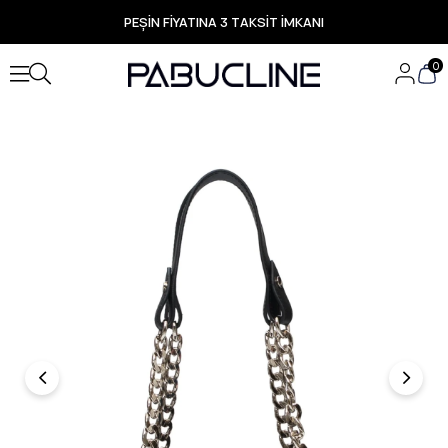
PEŞİN FİYATINA 3 TAKSİT İMKANI
TÜM ÜRÜNLERDE ÜCRETSİZ KARGO
Yeni Sezon Ürünlerde Özel Fırsatlar
0
Seçili Ürünlerde Hızlı Teslimat