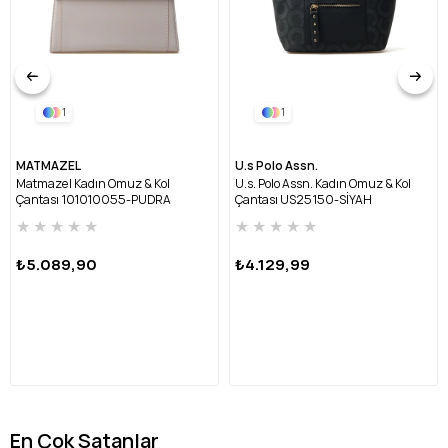
1
1
MATMAZEL
U.s Polo Assn.
Matmazel Kadın Omuz & Kol
U.s. Polo Assn. Kadın Omuz & Kol
Çantası 101010055-PUDRA
Çantası US25150-SİYAH
★
★
★
★
★
★
★
★
★
★
₺5.089,90
₺4.129,99
En Çok Satanlar