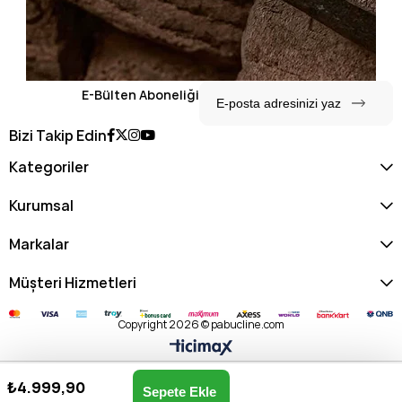
E-Bülten Aboneliği
Bizi Takip Edin
Kategoriler
Kurumsal
Markalar
Müşteri Hizmetleri
Copyright 2026 © pabucline.com
₺4.999,90
Kadın Omuz Çantası US25656-KOYU TAŞ
Anasayfa
Favorilerim
Sepetim
Üye Girişi