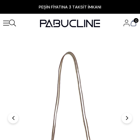
PEŞİN FİYATINA 3 TAKSİT İMKANI
TÜM ÜRÜNLERDE ÜCRETSİZ KARGO
Yeni Sezon Ürünlerde Özel Fırsatlar
0
Seçili Ürünlerde Hızlı Teslimat