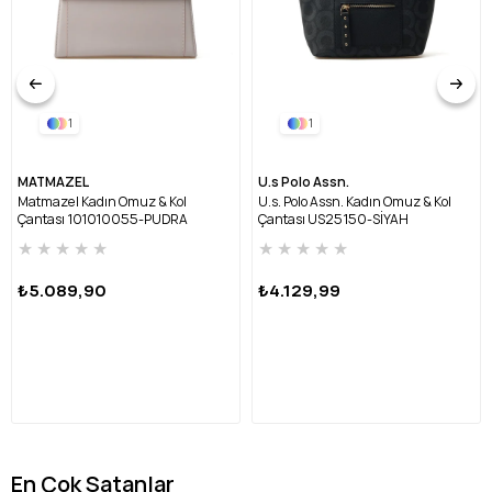
1
1
MATMAZEL
U.s Polo Assn.
Matmazel Kadın Omuz & Kol
U.s. Polo Assn. Kadın Omuz & Kol
Çantası 101010055-PUDRA
Çantası US25150-SİYAH
★
★
★
★
★
★
★
★
★
★
₺5.089,90
₺4.129,99
En Çok Satanlar