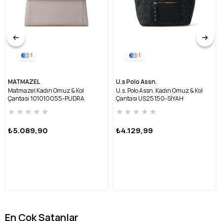
1
1
MATMAZEL
U.s Polo Assn.
Matmazel Kadın Omuz & Kol
U.s. Polo Assn. Kadın Omuz & Kol
Çantası 101010055-PUDRA
Çantası US25150-SİYAH
★
★
★
★
★
★
★
★
★
★
₺5.089,90
₺4.129,99
En Çok Satanlar