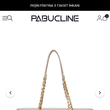
PEŞİN FİYATINA 3 TAKSİT İMKANI
TÜM ÜRÜNLERDE ÜCRETSİZ KARGO
Yeni Sezon Ürünlerde Özel Fırsatlar
0
Seçili Ürünlerde Hızlı Teslimat