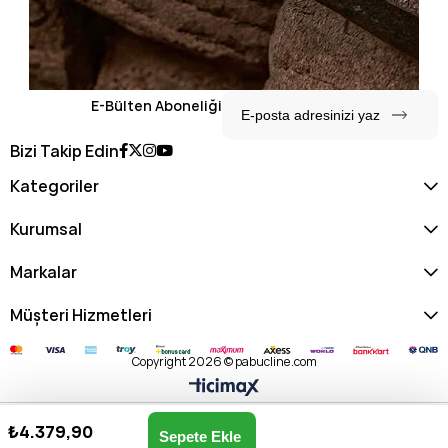
E-Bülten Aboneliği
Bizi Takip Edin
Kategoriler
Kurumsal
Markalar
Müşteri Hizmetleri
Copyright 2026 © pabucline.com
₺4.379,90
Kadın Omuz Çantası US25588-TAŞ
Anasayfa
Favorilerim
Sepetim
Üye Girişi