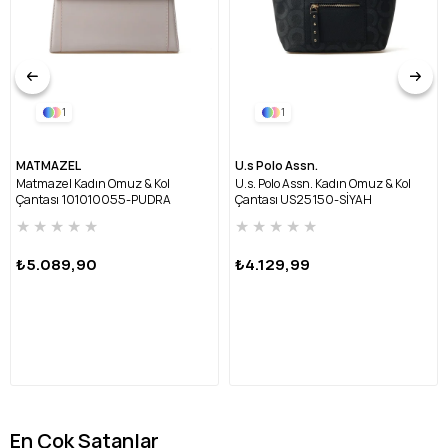
1
1
MATMAZEL
U.s Polo Assn.
Matmazel Kadın Omuz & Kol
U.s. Polo Assn. Kadın Omuz & Kol
Çantası 101010055-PUDRA
Çantası US25150-SİYAH
★
★
★
★
★
★
★
★
★
★
₺5.089,90
₺4.129,99
En Çok Satanlar