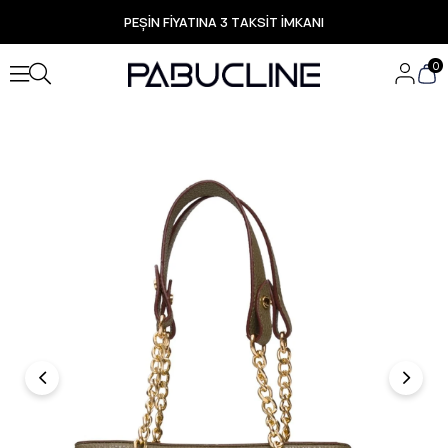
PEŞİN FİYATINA 3 TAKSİT İMKANI
TÜM ÜRÜNLERDE ÜCRETSİZ KARGO
Yeni Sezon Ürünlerde Özel Fırsatlar
0
Seçili Ürünlerde Hızlı Teslimat