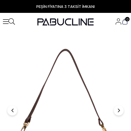
PEŞİN FİYATINA 3 TAKSİT İMKANI
TÜM ÜRÜNLERDE ÜCRETSİZ KARGO
Yeni Sezon Ürünlerde Özel Fırsatlar
0
Seçili Ürünlerde Hızlı Teslimat