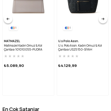
1
1
MATMAZEL
U.s Polo Assn.
Matmazel Kadın Omuz & Kol
U.s. Polo Assn. Kadın Omuz & Kol
Çantası 101010055-PUDRA
Çantası US25150-SİYAH
★
★
★
★
★
★
★
★
★
★
₺5.089,90
₺4.129,99
En Çok Satanlar