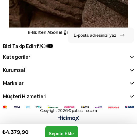
E-Bülten Aboneliği
Bizi Takip Edin
Kategoriler
Kurumsal
Markalar
Müşteri Hizmetleri
Copyright 2026 © pabucline.com
₺4.379,90
Kadın Omuz Çantası US25520-KAHVE
Anasayfa
Favorilerim
Sepetim
Üye Girişi