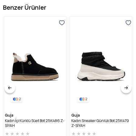
Benzer Ürünler
2
2
Guja
Guja
Kadın İçi Kürklü Süet Bot 25K486 Z-
Kadın Sneaker Günlük Bot 25K479
SİYAH
Z-SİYAH
★
★
★
★
★
★
★
★
★
★