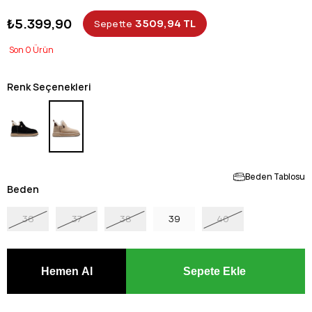
₺5.399,90
3509,94 TL
Sepette
0
Renk Seçenekleri
Beden Tablosu
Beden
36
37
38
39
40