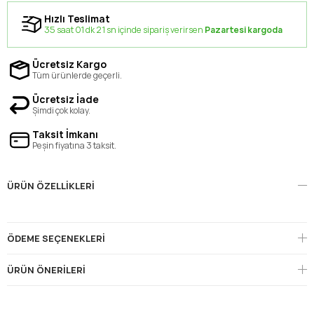
Hızlı Teslimat
35 saat 01 dk 21 sn içinde sipariş verirsen
Pazartesi kargoda
Ücretsiz Kargo
Tüm ürünlerde geçerli.
Ücretsiz İade
Şimdi çok kolay.
Taksit İmkanı
Peşin fiyatına 3 taksit.
ÜRÜN ÖZELLIKLERI
ÖDEME SEÇENEKLERI
ÜRÜN ÖNERILERI