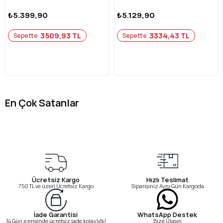
₺5.399,90
₺5.129,90
3509,93 TL
3334,43 TL
Sepette
Sepette
En Çok Satanlar
Ücretsiz Kargo
Hızlı Teslimat
750 TL ve üzeri Ücretsiz Kargo
Siparişiniz Aynı Gün Kargoda
WhatsApp Destek
İade Garantisi
Bize Ulaşın
14 Gün içerisinde ücretsiz iade kolaylığı!