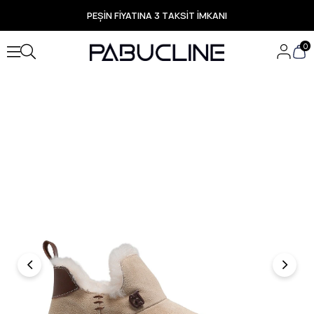
PEŞİN FİYATINA 3 TAKSİT İMKANI
TÜM ÜRÜNLERDE ÜCRETSİZ KARGO
Yeni Sezon Ürünlerde Özel Fırsatlar
0
Seçili Ürünlerde Hızlı Teslimat