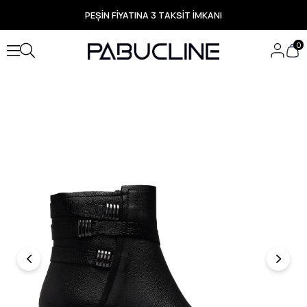
PEŞİN FİYATINA 3 TAKSİT İMKANI
TÜM ÜRÜNLERDE ÜCRETSİZ KARGO
Yeni Sezon Ürünlerde Özel Fırsatlar
0
Seçili Ürünlerde Hızlı Teslimat