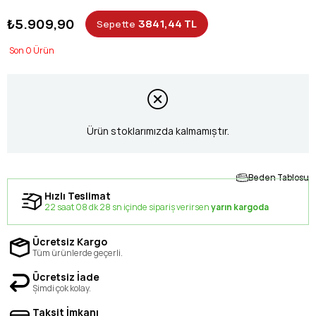
₺5.909,90
3841,44 TL
Sepette
0
Ürün stoklarımızda kalmamıştır.
Beden Tablosu
Hızlı Teslimat
22 saat 08 dk 27 sn içinde sipariş verirsen
yarın kargoda
Ücretsiz Kargo
Tüm ürünlerde geçerli.
Ücretsiz İade
Şimdi çok kolay.
Taksit İmkanı