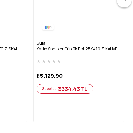
2
Guja
79 Z-SİYAH
Kadın Sneaker Günlük Bot 25K479 Z-KAHVE
★
★
★
★
★
₺5.129,90
3334,43 TL
Sepette