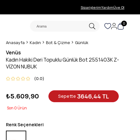
Siparişlerim
Yardım
Üye Ol
0
Anasayfa
Kadın
Bot & Çizme
Günlük
Venüs
Kadın Hakiki Deri Topuklu Günlük Bot 2551403K Z-
VİZON NUBUK
0.0
₺5.609,90
3646,44 TL
Sepette
0
Renk Seçenekleri