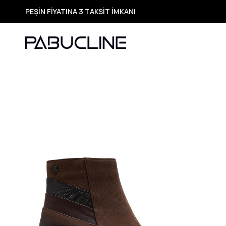
PEŞİN FİYATINA 3 TAKSİT İMKANI
TÜM ÜRÜNLERDE ÜCRETSİZ KARGO
Yeni Sezon Ürünlerde Özel Fırsatlar
Seçili Ürünlerde Hızlı Teslimat