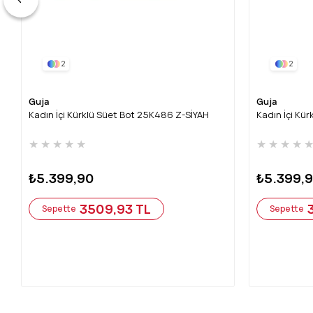
2
2
Guja
Guja
Kadın İçi Kürklü Süet Bot 25K486 Z-SİYAH
Kadın İçi Kü
★
★
★
★
★
★
★
★
★
₺5.399,90
₺5.399,
3509,93 TL
Sepette
Sepette