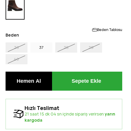
Beden Tablosu
Beden
36
37
38
39
40
Hızlı Teslimat
21 saat 15 dk 03 sn içinde sipariş verirsen
yarın
kargoda