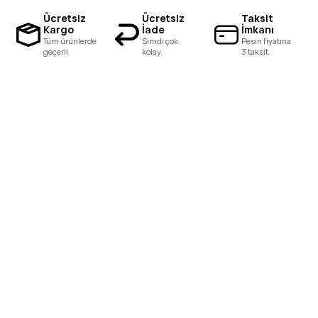
Ücretsiz
Ücretsiz
Taksit
Kargo
İade
İmkanı
Tüm ürünlerde
Şimdi çok
Peşin fiyatına
geçerli.
kolay.
3 taksit.