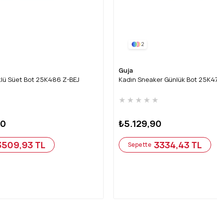
2
Guja
rklü Süet Bot 25K486 Z-BEJ
Kadın Sneaker Günlük Bot 25K4
★
★
★
★
★
★
90
₺5.129,90
3509,93 TL
3334,43 TL
Sepette