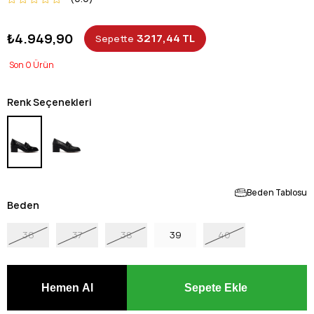
₺4.949,90
3217,44 TL
Sepette
0
Renk Seçenekleri
Beden Tablosu
Beden
36
37
38
39
40