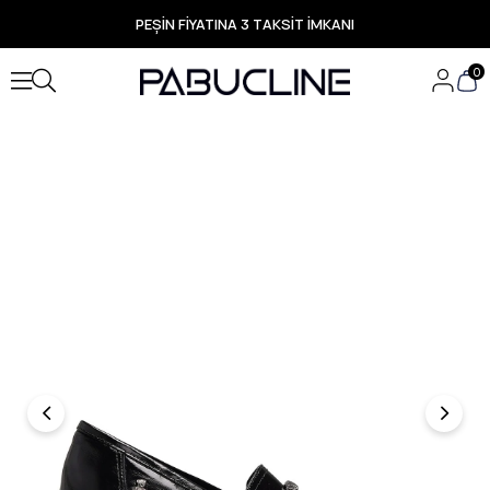
PEŞİN FİYATINA 3 TAKSİT İMKANI
TÜM ÜRÜNLERDE ÜCRETSİZ KARGO
Yeni Sezon Ürünlerde Özel Fırsatlar
0
Seçili Ürünlerde Hızlı Teslimat