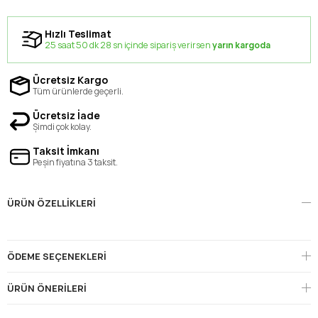
Hızlı Teslimat
25 saat 50 dk 28 sn içinde sipariş verirsen
yarın kargoda
Ücretsiz Kargo
Tüm ürünlerde geçerli.
Ücretsiz İade
Şimdi çok kolay.
Taksit İmkanı
Peşin fiyatına 3 taksit.
ÜRÜN ÖZELLIKLERI
ÖDEME SEÇENEKLERI
ÜRÜN ÖNERILERI