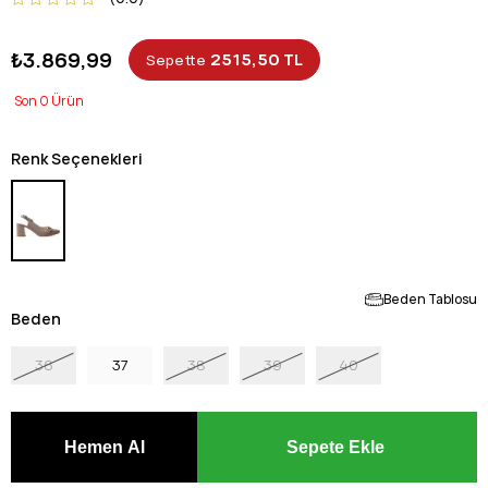
₺3.869,99
2515,50 TL
Sepette
0
Renk Seçenekleri
Beden Tablosu
Beden
36
37
38
39
40