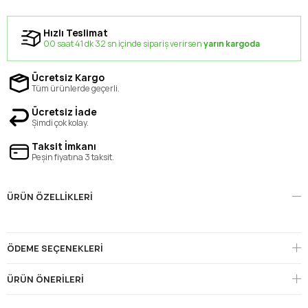
Hızlı Teslimat
00 saat 41 dk 31 sn içinde sipariş verirsen
yarın kargoda
Ücretsiz Kargo
Tüm ürünlerde geçerli.
Ücretsiz İade
Şimdi çok kolay.
Taksit İmkanı
Peşin fiyatına 3 taksit.
ÜRÜN ÖZELLIKLERI
ÖDEME SEÇENEKLERI
ÜRÜN ÖNERILERI