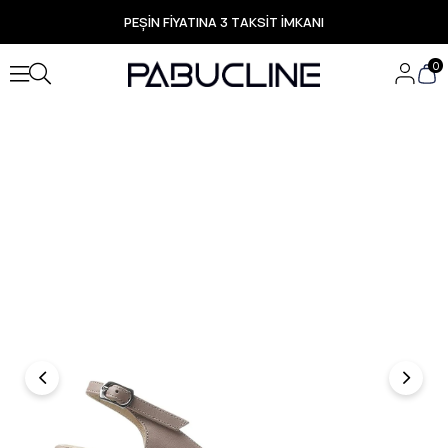
PEŞİN FİYATINA 3 TAKSİT İMKANI
TÜM ÜRÜNLERDE ÜCRETSİZ KARGO
Yeni Sezon Ürünlerde Özel Fırsatlar
0
Seçili Ürünlerde Hızlı Teslimat