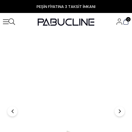
PEŞİN FİYATINA 3 TAKSİT İMKANI
TÜM ÜRÜNLERDE ÜCRETSİZ KARGO
Yeni Sezon Ürünlerde Özel Fırsatlar
0
Seçili Ürünlerde Hızlı Teslimat