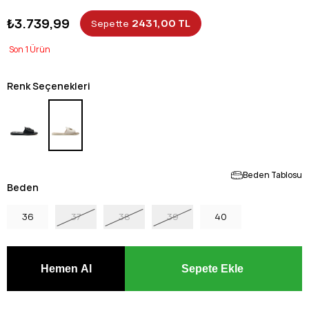
₺3.739,99
2431,00 TL
Sepette
1
Renk Seçenekleri
Beden Tablosu
Beden
36
37
38
39
40