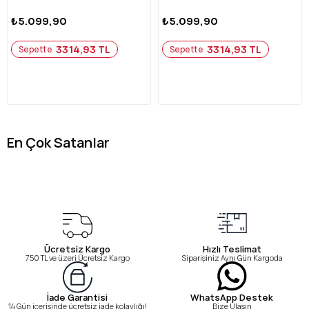
₺5.099,90
₺5.099,90
3314,93 TL
3314,93 TL
Sepette
Sepette
En Çok Satanlar
Ücretsiz Kargo
Hızlı Teslimat
750 TL ve üzeri Ücretsiz Kargo
Siparişiniz Aynı Gün Kargoda
WhatsApp Destek
İade Garantisi
Bize Ulaşın
14 Gün içerisinde ücretsiz iade kolaylığı!