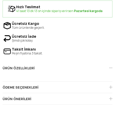
Hızlı Teslimat
41 saat 13 dk 13 sn içinde sipariş verirsen
Pazartesi kargoda
Ücretsiz Kargo
Tüm ürünlerde geçerli.
Ücretsiz İade
Şimdi çok kolay.
Taksit İmkanı
Peşin fiyatına 3 taksit.
ÜRÜN ÖZELLIKLERI
ÖDEME SEÇENEKLERI
ÜRÜN ÖNERILERI