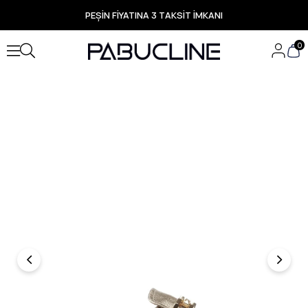
PEŞİN FİYATINA 3 TAKSİT İMKANI
TÜM ÜRÜNLERDE ÜCRETSİZ KARGO
Yeni Sezon Ürünlerde Özel Fırsatlar
0
Seçili Ürünlerde Hızlı Teslimat