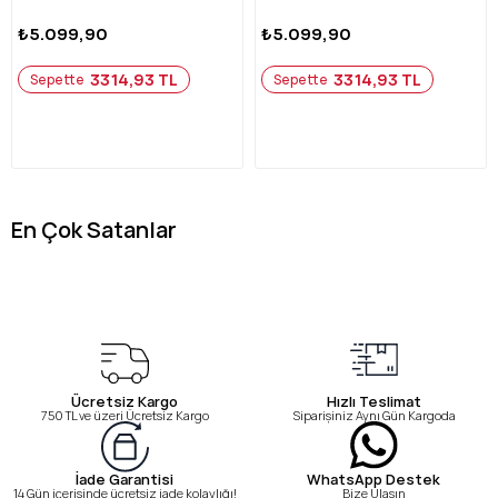
₺5.099,90
₺5.099,90
3314,93 TL
3314,93 TL
Sepette
Sepette
En Çok Satanlar
Ücretsiz Kargo
Hızlı Teslimat
750 TL ve üzeri Ücretsiz Kargo
Siparişiniz Aynı Gün Kargoda
WhatsApp Destek
İade Garantisi
Bize Ulaşın
14 Gün içerisinde ücretsiz iade kolaylığı!