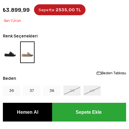
₺3.899,99
2535,00 TL
Sepette
1
Renk Seçenekleri
Beden Tablosu
Beden
36
37
38
39
40