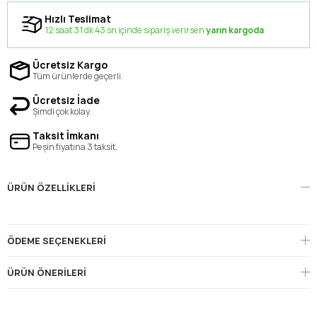
Hızlı Teslimat
12 saat 31 dk 42 sn içinde sipariş verirsen
yarın kargoda
Ücretsiz Kargo
Tüm ürünlerde geçerli.
Ücretsiz İade
Şimdi çok kolay.
Taksit İmkanı
Peşin fiyatına 3 taksit.
ÜRÜN ÖZELLIKLERI
ÖDEME SEÇENEKLERI
ÜRÜN ÖNERILERI