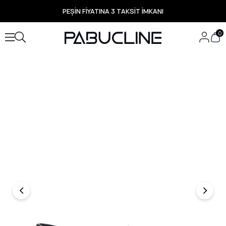
PEŞİN FİYATINA 3 TAKSİT İMKANI
TÜM ÜRÜNLERDE ÜCRETSİZ KARGO
Yeni Sezon Ürünlerde Özel Fırsatlar
0
Seçili Ürünlerde Hızlı Teslimat