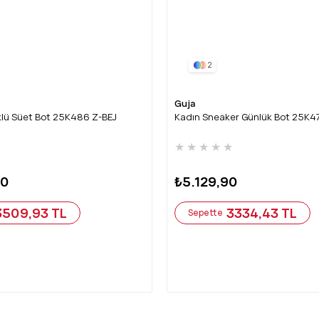
2
Guja
rklü Süet Bot 25K486 Z-BEJ
Kadın Sneaker Günlük Bot 25K4
★
★
★
★
★
★
90
₺5.129,90
3509,93 TL
3334,43 TL
Sepette