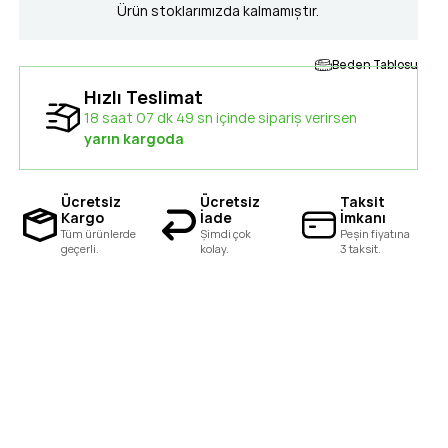
Ürün stoklarımızda kalmamıştır.
Beden Tablosu
Hızlı Teslimat
18 saat 07 dk 48 sn içinde sipariş verirsen
yarın kargoda
Ücretsiz
Ücretsiz
Taksit
Kargo
İade
İmkanı
Tüm ürünlerde
Şimdi çok
Peşin fiyatına
geçerli.
kolay.
3 taksit.