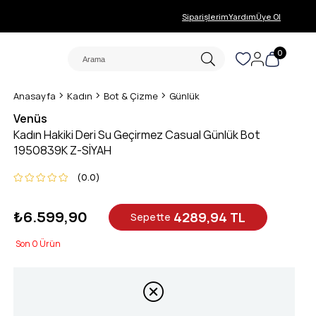
Siparişlerim
Yardım
Üye Ol
0
Anasayfa
Kadın
Bot & Çizme
Günlük
Venüs
Kadın Hakiki Deri Su Geçirmez Casual Günlük Bot
1950839K Z-SİYAH
0.0
₺6.599,90
4289,94 TL
Sepette
0