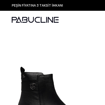
PEŞİN FİYATINA 3 TAKSİT İMKANI
TÜM ÜRÜNLERDE ÜCRETSİZ KARGO
Yeni Sezon Ürünlerde Özel Fırsatlar
Seçili Ürünlerde Hızlı Teslimat