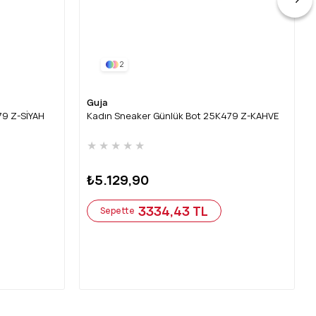
2
Guja
79 Z-SİYAH
Kadın Sneaker Günlük Bot 25K479 Z-KAHVE
★
★
★
★
★
₺5.129,90
3334,43 TL
Sepette