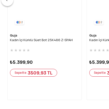
2
2
Guja
Guja
Kadın İçi Kürklü Süet Bot 25K486 Z-SİYAH
Kadın İçi Kü
★
★
★
★
★
★
★
★
★
₺5.399,90
₺5.399,
3509,93 TL
Sepette
Sepette