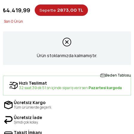
₺4.419,99
2873,00 TL
Sepette
0
Ürün stoklarımızda kalmamıştır.
Beden Tablosu
Hızlı Teslimat
32 saat 39 dk 50 sn içinde sipariş verirsen
Pazartesi kargoda
Ücretsiz Kargo
Tüm ürünlerde geçerli.
Ücretsiz İade
Şimdi çok kolay.
Taksit İmkanı