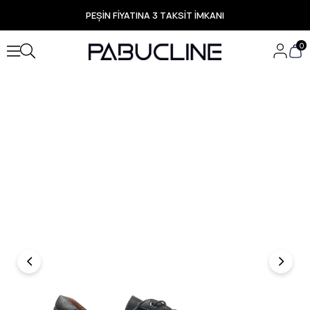
PEŞİN FİYATINA 3 TAKSİT İMKANI
TÜM ÜRÜNLERDE ÜCRETSİZ KARGO
Yeni Sezon Ürünlerde Özel Fırsatlar
0
Seçili Ürünlerde Hızlı Teslimat