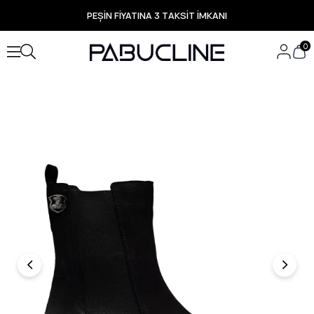
PEŞİN FİYATINA 3 TAKSİT İMKANI
TÜM ÜRÜNLERDE ÜCRETSİZ KARGO
Yeni Sezon Ürünlerde Özel Fırsatlar
0
Seçili Ürünlerde Hızlı Teslimat