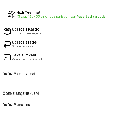
Hızlı Teslimat
45 saat 42 dk 53 sn içinde sipariş verirsen
Pazartesi kargoda
Ücretsiz Kargo
Tüm ürünlerde geçerli.
Ücretsiz İade
Şimdi çok kolay.
Taksit İmkanı
Peşin fiyatına 3 taksit.
ÜRÜN ÖZELLIKLERI
ÖDEME SEÇENEKLERI
ÜRÜN ÖNERILERI