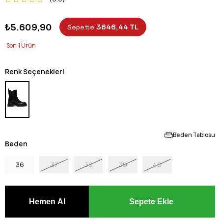
₺5.609,90
3646,44 TL
Sepette
1
Renk Seçenekleri
Beden Tablosu
Beden
36
37
38
39
40