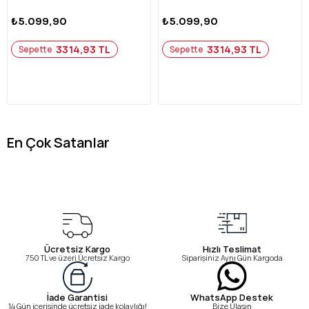
₺5.099,90
₺5.099,90
3314,93 TL
3314,93 TL
Sepette
Sepette
En Çok Satanlar
Ücretsiz Kargo
Hızlı Teslimat
750 TL ve üzeri Ücretsiz Kargo
Siparişiniz Aynı Gün Kargoda
WhatsApp Destek
İade Garantisi
Bize Ulaşın
14 Gün içerisinde ücretsiz iade kolaylığı!