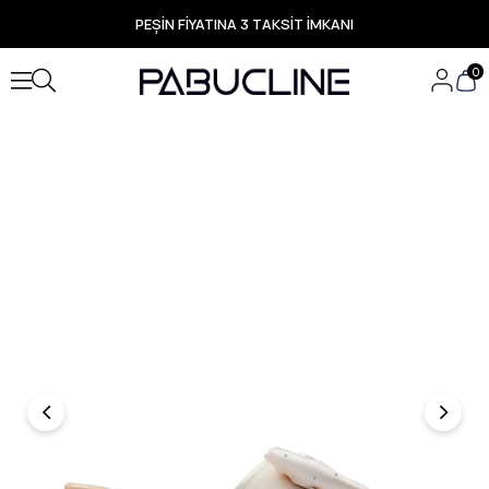
PEŞİN FİYATINA 3 TAKSİT İMKANI
TÜM ÜRÜNLERDE ÜCRETSİZ KARGO
Yeni Sezon Ürünlerde Özel Fırsatlar
0
Seçili Ürünlerde Hızlı Teslimat