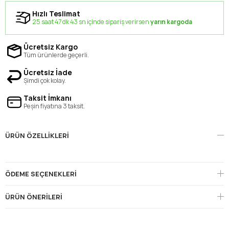
Hızlı Teslimat
25 saat 47 dk 43 sn içinde sipariş verirsen
yarın kargoda
Ücretsiz Kargo
Tüm ürünlerde geçerli.
Ücretsiz İade
Şimdi çok kolay.
Taksit İmkanı
Peşin fiyatına 3 taksit.
ÜRÜN ÖZELLIKLERI
ÖDEME SEÇENEKLERI
ÜRÜN ÖNERILERI