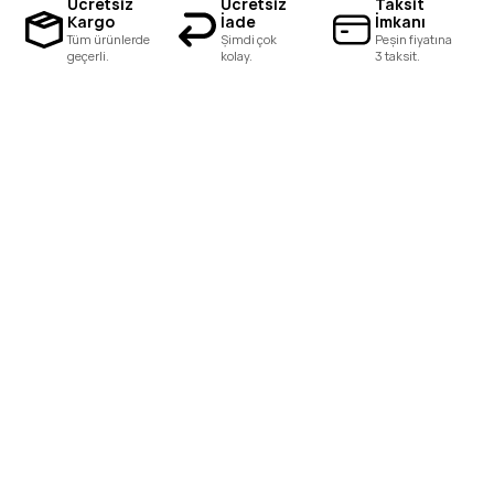
Ücretsiz
Ücretsiz
Taksit
Kargo
İade
İmkanı
Tüm ürünlerde
Şimdi çok
Peşin fiyatına
geçerli.
kolay.
3 taksit.