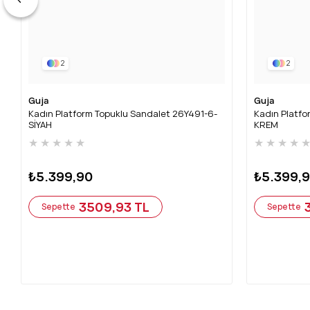
2
2
Guja
Guja
Kadın Platform Topuklu Sandalet 26Y491-6-
Kadın Platfo
SİYAH
KREM
★
★
★
★
★
★
★
★
★
₺5.399,90
₺5.399,
3509,93 TL
Sepette
Sepette