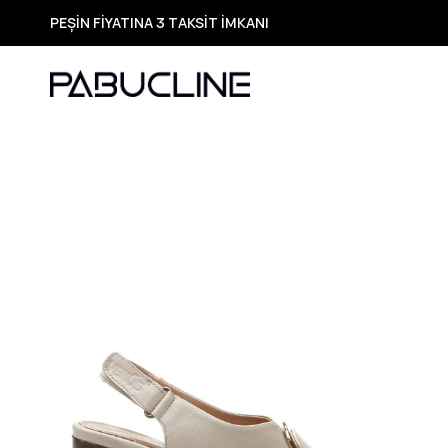
PEŞİN FİYATINA 3 TAKSİT İMKANI
TÜM ÜRÜNLERDE ÜCRETSİZ KARGO
Yeni Sezon Ürünlerde Özel Fırsatlar
Seçili Ürünlerde Hızlı Teslimat