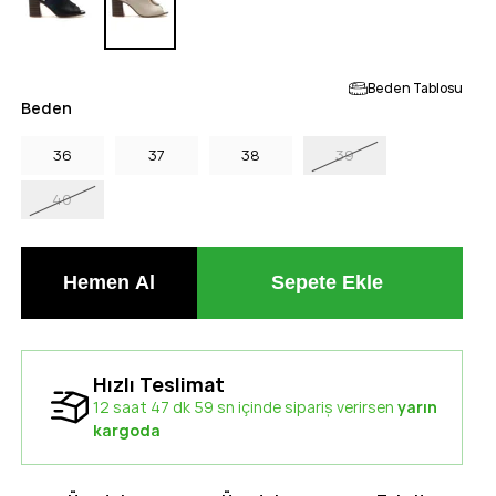
Beden Tablosu
Beden
36
37
38
39
40
Hızlı Teslimat
12 saat 47 dk 58 sn içinde sipariş verirsen
yarın
kargoda