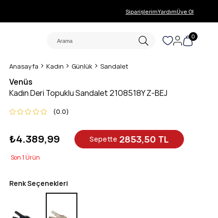
Siparişlerim
Yardım
Üye Ol
0
Anasayfa
Kadın
Günlük
Sandalet
Venüs
Kadın Deri Topuklu Sandalet 2108518Y Z-BEJ
0.0
₺4.389,99
2853,50 TL
Sepette
1
Renk Seçenekleri