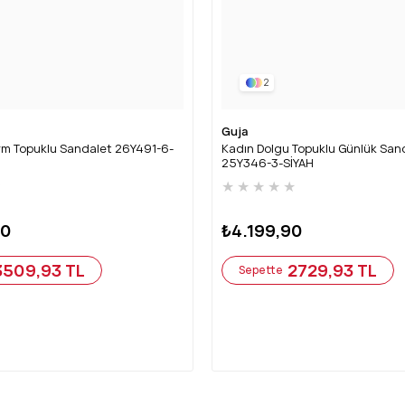
2
Guja
rm Topuklu Sandalet 26Y491-6-
Kadın Dolgu Topuklu Günlük San
25Y346-3-SİYAH
★
★
★
★
★
★
90
₺4.199,90
3509,93 TL
2729,93 TL
Sepette