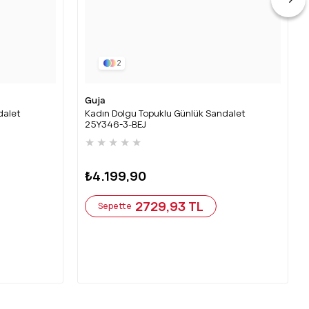
2
Guja
dalet
Kadın Dolgu Topuklu Günlük Sandalet
25Y346-3-BEJ
★
★
★
★
★
₺4.199,90
2729,93 TL
Sepette