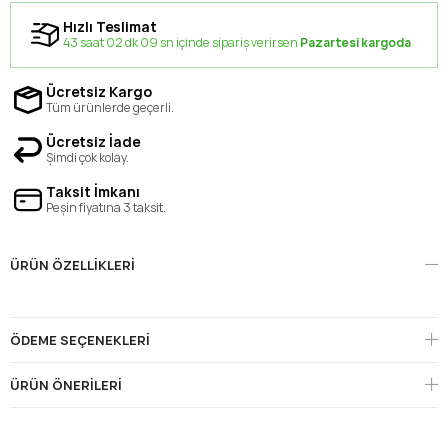
Hızlı Teslimat
43 saat 02 dk 08 sn içinde sipariş verirsen
Pazartesi kargoda
Ücretsiz Kargo
Tüm ürünlerde geçerli.
Ücretsiz İade
Şimdi çok kolay.
Taksit İmkanı
Peşin fiyatına 3 taksit.
ÜRÜN ÖZELLIKLERI
ÖDEME SEÇENEKLERI
ÜRÜN ÖNERILERI