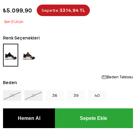
₺5.099,90
3314,94 TL
Sepette
0
Renk Seçenekleri
Beden Tablosu
Beden
36
37
38
39
40