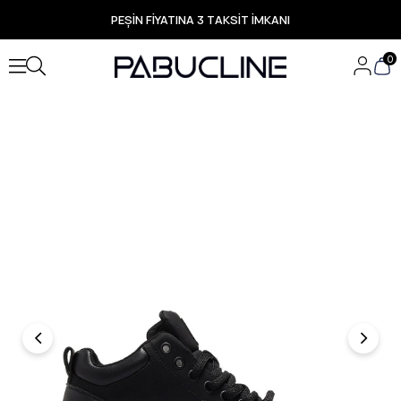
PEŞİN FİYATINA 3 TAKSİT İMKANI
TÜM ÜRÜNLERDE ÜCRETSİZ KARGO
Yeni Sezon Ürünlerde Özel Fırsatlar
0
Seçili Ürünlerde Hızlı Teslimat