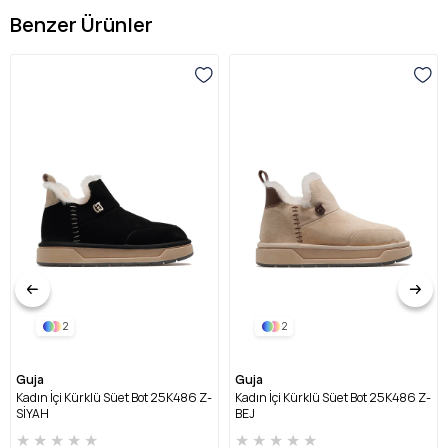
Benzer Ürünler
2
2
Guja
Guja
Kadın İçi Kürklü Süet Bot 25K486 Z-
Kadın İçi Kürklü Süet Bot 25K486 Z-
SİYAH
BEJ
★
★
★
★
★
★
★
★
★
★