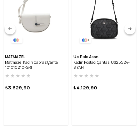
1
1
MATMAZEL
U.s Polo Assn.
Matmazel Kadın Çapraz Çanta
Kadın Postacı Çantası US25524-
101010210-GRİ
SİYAH
★
★
★
★
★
★
★
★
★
★
₺3.629,90
₺4.129,90