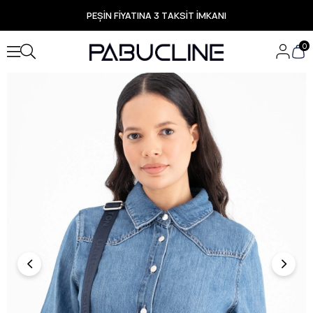
PEŞİN FİYATINA 3 TAKSİT İMKANI
TÜM ÜRÜNLERDE ÜCRETSİZ KARGO
Yeni Sezon Ürünlerde Özel Fırsatlar
0
Seçili Ürünlerde Hızlı Teslimat