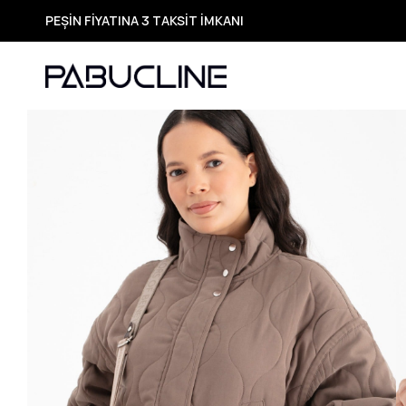
PEŞİN FİYATINA 3 TAKSİT İMKANI
TÜM ÜRÜNLERDE ÜCRETSİZ KARGO
Yeni Sezon Ürünlerde Özel Fırsatlar
Seçili Ürünlerde Hızlı Teslimat