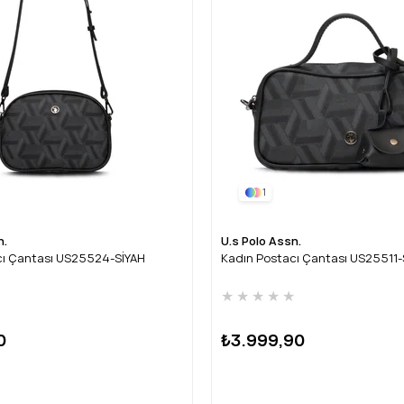
1
n.
U.s Polo Assn.
cı Çantası US25524-SİYAH
Kadın Postacı Çantası US25511-
★
★
★
★
★
★
0
₺3.999,90