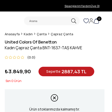
Siparişlerim
Yardım
Üye Ol
0
Anasayfa
Kadın
Çanta
Çapraz Çanta
United Colors Of Benetton
Kadın Çapraz Çanta BNT-1637-TAŞ KAHVE
0.0
₺3.849,90
2887,43 TL
Sepette
0
Ürün stoklarımızda kalmamıştır.