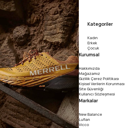
Kategoriler
Kadın
Erkek
Çocuk
Kurumsal
Hakkımızda
Mağazamız
Gizlilik Çerez Politikası
Kişisel Verilerin Korunması
Site Güvenliği
Kullanıcı Sözleşmesi
Markalar
New Balance
Lufian
Vicco