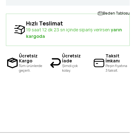
Beden Tablosu
Hızlı Teslimat
19 saat 12 dk 22 sn içinde sipariş verirsen
yarın
kargoda
Ücretsiz
Ücretsiz
Taksit
Kargo
İade
İmkanı
Tüm ürünlerde
Şimdi çok
Peşin fiyatına
geçerli.
kolay.
3 taksit.