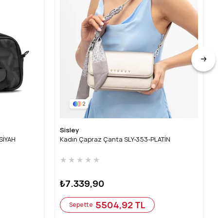
2
Sisley
SİYAH
Kadın Çapraz Çanta SLY-353-PLATİN
★
★
★
★
★
₺7.339,90
5504,92 TL
Sepette