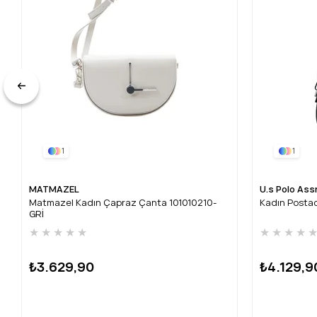
1
1
MATMAZEL
U.s Polo Ass
Matmazel Kadın Çapraz Çanta 101010210-
Kadın Posta
GRİ
★
★
★
★
★
★
★
★
★
₺3.629,90
₺4.129,9