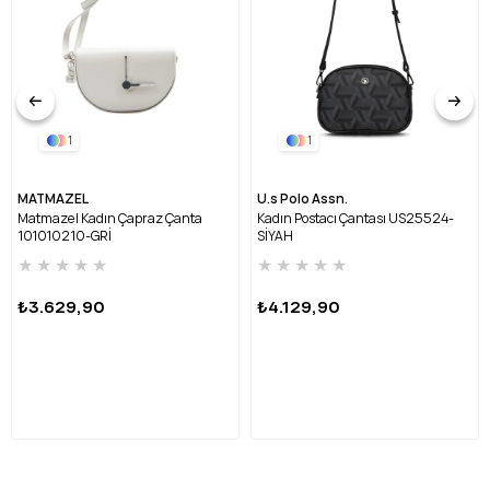
1
1
MATMAZEL
U.s Polo Assn.
Matmazel Kadın Çapraz Çanta
Kadın Postacı Çantası US25524-
101010210-GRİ
SİYAH
★
★
★
★
★
★
★
★
★
★
₺3.629,90
₺4.129,90