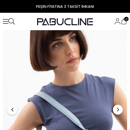
PEŞİN FİYATINA 3 TAKSİT İMKANI
TÜM ÜRÜNLERDE ÜCRETSİZ KARGO
Yeni Sezon Ürünlerde Özel Fırsatlar
0
Seçili Ürünlerde Hızlı Teslimat