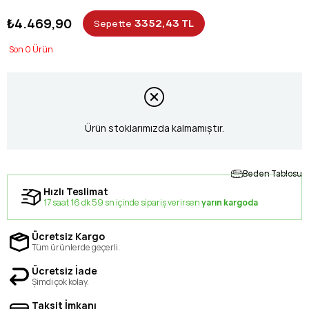
₺4.469,90
3352,43 TL
Sepette
0
Ürün stoklarımızda kalmamıştır.
Beden Tablosu
Hızlı Teslimat
17 saat 16 dk 58 sn içinde sipariş verirsen
yarın kargoda
Ücretsiz Kargo
Tüm ürünlerde geçerli.
Ücretsiz İade
Şimdi çok kolay.
Taksit İmkanı