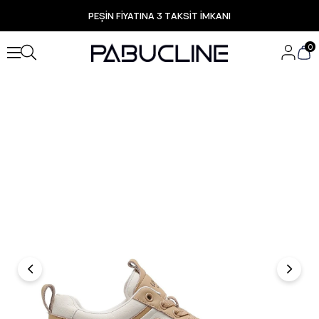
PEŞİN FİYATINA 3 TAKSİT İMKANI
TÜM ÜRÜNLERDE ÜCRETSİZ KARGO
Yeni Sezon Ürünlerde Özel Fırsatlar
0
Seçili Ürünlerde Hızlı Teslimat