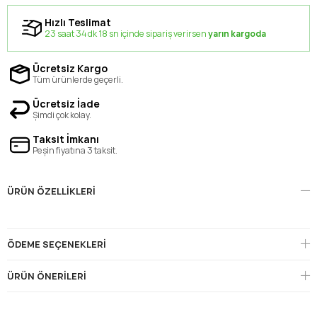
Hızlı Teslimat
23 saat 34 dk 17 sn içinde sipariş verirsen
yarın kargoda
Ücretsiz Kargo
Tüm ürünlerde geçerli.
Ücretsiz İade
Şimdi çok kolay.
Taksit İmkanı
Peşin fiyatına 3 taksit.
ÜRÜN ÖZELLIKLERI
ÖDEME SEÇENEKLERI
ÜRÜN ÖNERILERI