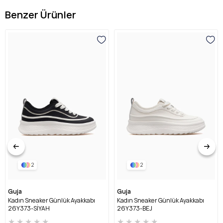
Benzer Ürünler
2
2
Guja
Guja
Kadın Sneaker Günlük Ayakkabı
Kadın Sneaker Günlük Ayakkabı
26Y373-SİYAH
26Y373-BEJ
★
★
★
★
★
★
★
★
★
★