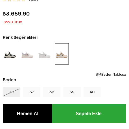
₺3.659,90
0
Renk Seçenekleri
Beden Tablosu
Beden
36
37
38
39
40