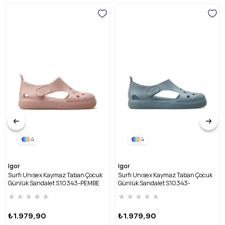
4
4
Igor
Igor
Surfı Unısex Kaymaz Taban Çocuk
Surfı Unısex Kaymaz Taban Çocuk
Günlük Sandalet S10343-PEMBE
Günlük Sandalet S10343-
OKYANUS
★
★
★
★
★
★
★
★
★
★
₺1.979,90
₺1.979,90