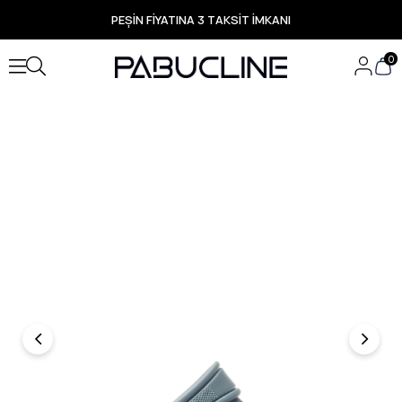
PEŞİN FİYATINA 3 TAKSİT İMKANI
TÜM ÜRÜNLERDE ÜCRETSİZ KARGO
Yeni Sezon Ürünlerde Özel Fırsatlar
0
Seçili Ürünlerde Hızlı Teslimat