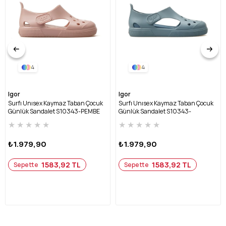
4
4
Igor
Igor
Surfı Unısex Kaymaz Taban Çocuk
Surfı Unısex Kaymaz Taban Çocuk
Günlük Sandalet S10343-PEMBE
Günlük Sandalet S10343-
OKYANUS
★
★
★
★
★
★
★
★
★
★
₺1.979,90
₺1.979,90
1583,92 TL
1583,92 TL
Sepette
Sepette