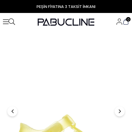
PEŞİN FİYATINA 3 TAKSİT İMKANI
TÜM ÜRÜNLERDE ÜCRETSİZ KARGO
Yeni Sezon Ürünlerde Özel Fırsatlar
0
Seçili Ürünlerde Hızlı Teslimat