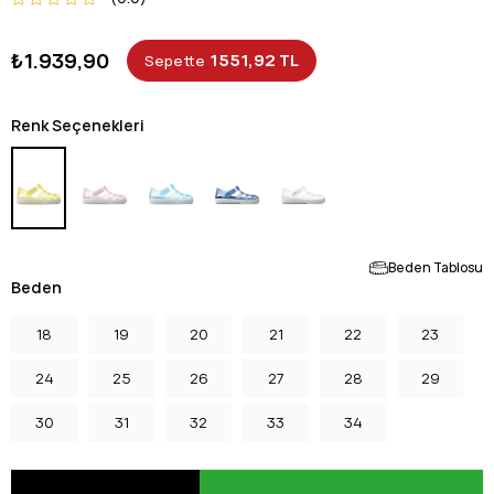
₺1.939,90
1551,92 TL
Sepette
Renk Seçenekleri
Beden Tablosu
Beden
18
19
20
21
22
23
24
25
26
27
28
29
30
31
32
33
34