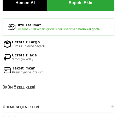
Hızlı Teslimat
09 saat 23 dk 42 sn içinde sipariş verirsen
yarın kargoda
Ücretsiz Kargo
Tüm ürünlerde geçerli.
Ücretsiz İade
Şimdi çok kolay.
Taksit İmkanı
Peşin fiyatına 3 taksit.
ÜRÜN ÖZELLIKLERI
ÖDEME SEÇENEKLERI