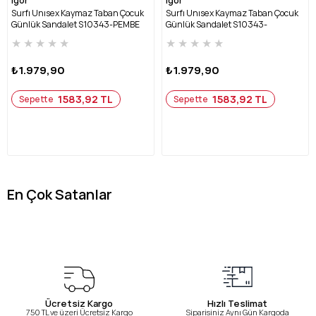
Igor
Igor
Surfı Unısex Kaymaz Taban Çocuk
Surfı Unısex Kaymaz Taban Çocuk
Günlük Sandalet S10343-PEMBE
Günlük Sandalet S10343-
OKYANUS
★
★
★
★
★
★
★
★
★
★
₺1.979,90
₺1.979,90
1583,92 TL
1583,92 TL
Sepette
Sepette
En Çok Satanlar
Ücretsiz Kargo
Hızlı Teslimat
750 TL ve üzeri Ücretsiz Kargo
Siparişiniz Aynı Gün Kargoda