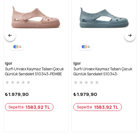
4
4
Igor
Igor
Surfı Unısex Kaymaz Taban Çocuk
Surfı Unısex Kaymaz Taban Çocuk
Günlük Sandalet S10343-PEMBE
Günlük Sandalet S10343-
OKYANUS
★
★
★
★
★
★
★
★
★
★
₺1.979,90
₺1.979,90
1583,92 TL
1583,92 TL
Sepette
Sepette