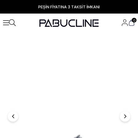
PEŞİN FİYATINA 3 TAKSİT İMKANI
TÜM ÜRÜNLERDE ÜCRETSİZ KARGO
Yeni Sezon Ürünlerde Özel Fırsatlar
0
Seçili Ürünlerde Hızlı Teslimat