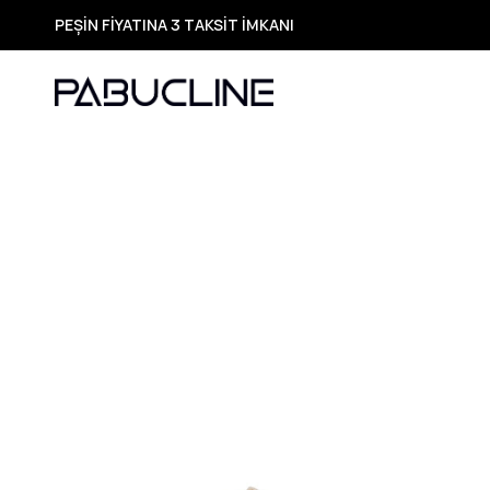
PEŞİN FİYATINA 3 TAKSİT İMKANI
TÜM ÜRÜNLERDE ÜCRETSİZ KARGO
Yeni Sezon Ürünlerde Özel Fırsatlar
Seçili Ürünlerde Hızlı Teslimat