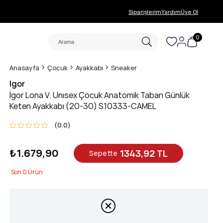
Siparişlerim
Yardım
Üye Ol
0
Anasayfa
Çocuk
Ayakkabı
Sneaker
Igor
İgor Lona V. Unısex Çocuk Anatomik Taban Günlük
Keten Ayakkabı (20-30) S10333-CAMEL
0.0
₺1.679,90
1343,92 TL
Sepette
0