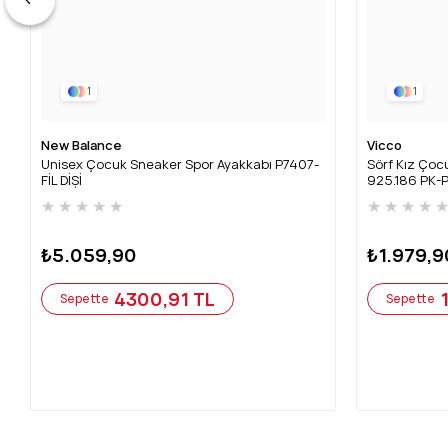
1
1
New Balance
Vicco
Unisex Çocuk Sneaker Spor Ayakkabı P7407-
Sörf Kız Çocu
FİL DİŞİ
925.186 PK-
★
★
★
★
★
★
★
★
★
₺5.059,90
₺1.979,9
4300,91 TL
Sepette
Sepette