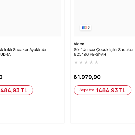
3
Vicco
k Işıklı Sneaker Ayakkabı
Sörf Unisex Çocuk Işıklı Sneaker
PUDRA
925.186 PE-SİYAH
★
★
★
★
★
★
0
₺1.979,90
1484,93 TL
1484,93 TL
Sepette