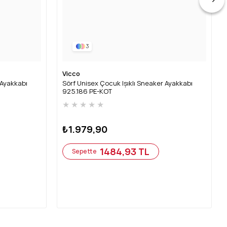
3
Vicco
 Ayakkabı
Sörf Unisex Çocuk Işıklı Sneaker Ayakkabı
925.186 PE-KOT
★
★
★
★
★
₺1.979,90
1484,93 TL
Sepette