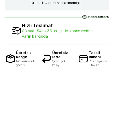
Ürün stoklarımızda kalmamıştır.
Beden Tablosu
Hızlı Teslimat
00 saat 54 dk 35 sn içinde sipariş verirsen
yarın kargoda
Ücretsiz
Ücretsiz
Taksit
Kargo
İade
İmkanı
Tüm ürünlerde
Şimdi çok
Peşin fiyatına
geçerli.
kolay.
3 taksit.