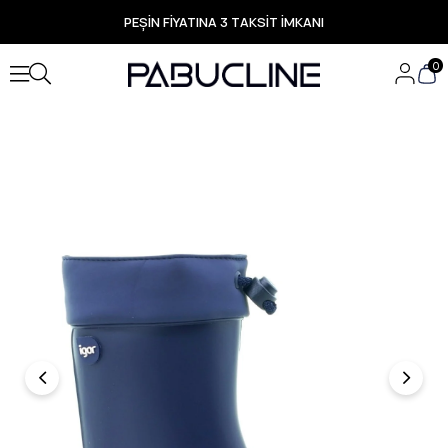
PEŞİN FİYATINA 3 TAKSİT İMKANI
TÜM ÜRÜNLERDE ÜCRETSİZ KARGO
Yeni Sezon Ürünlerde Özel Fırsatlar
0
Seçili Ürünlerde Hızlı Teslimat