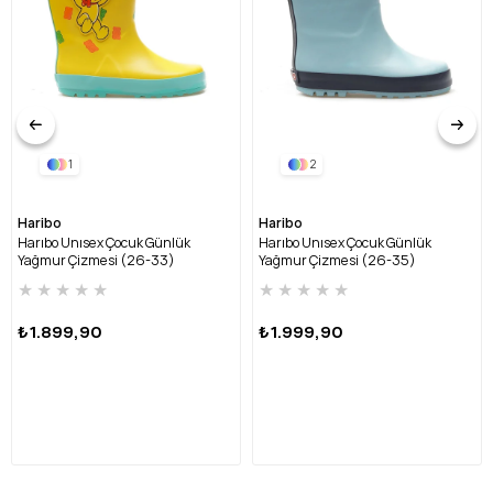
1
2
Haribo
Haribo
Harıbo Unısex Çocuk Günlük
Harıbo Unısex Çocuk Günlük
Yağmur Çizmesi (26-33)
Yağmur Çizmesi (26-35)
HRBFTW720 FU-SARI
HRBFTW701 FU-MAVİ
★
★
★
★
★
★
★
★
★
★
₺1.899,90
₺1.999,90