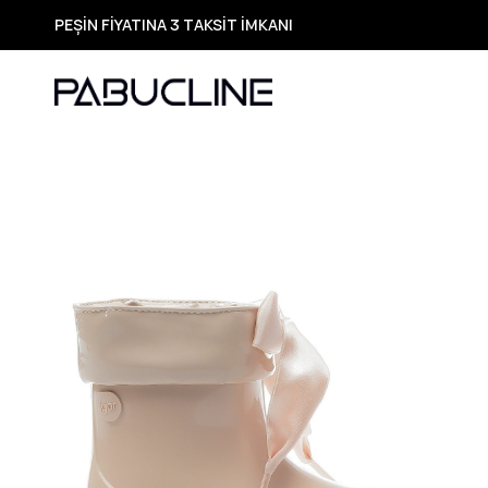
TÜM ÜRÜNLERDE ÜCRETSİZ KARGO
Yeni Sezon Ürünlerde Özel Fırsatlar
Seçili Ürünlerde Hızlı Teslimat