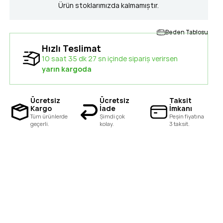
Ürün stoklarımızda kalmamıştır.
Beden Tablosu
Hızlı Teslimat
10 saat 35 dk 26 sn içinde sipariş verirsen
yarın kargoda
Ücretsiz
Ücretsiz
Taksit
Kargo
İade
İmkanı
Tüm ürünlerde
Şimdi çok
Peşin fiyatına
geçerli.
kolay.
3 taksit.