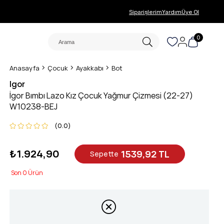
Siparişlerim
Yardım
Üye Ol
0
Anasayfa
Çocuk
Ayakkabı
Bot
Igor
İgor Bımbı Lazo Kız Çocuk Yağmur Çizmesi (22-27)
W10238-BEJ
0.0
₺1.924,90
1539,92 TL
Sepette
0