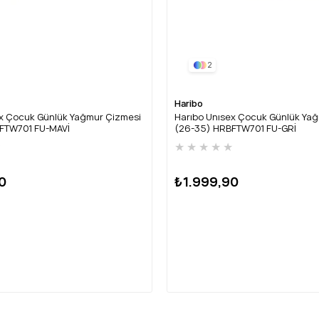
2
Haribo
ex Çocuk Günlük Yağmur Çizmesi
Harıbo Unısex Çocuk Günlük Ya
FTW701 FU-MAVİ
(26-35) HRBFTW701 FU-GRİ
★
★
★
★
★
★
0
₺1.999,90