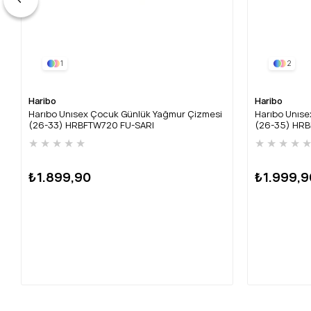
1
2
Haribo
Haribo
Harıbo Unısex Çocuk Günlük Yağmur Çizmesi
Harıbo Unıs
(26-33) HRBFTW720 FU-SARI
(26-35) HRB
★
★
★
★
★
★
★
★
★
₺1.899,90
₺1.999,9