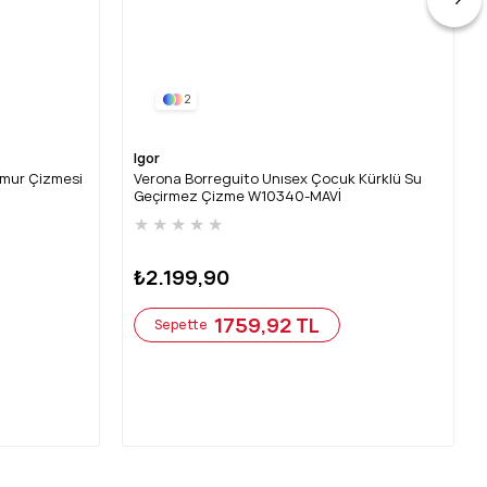
2
Igor
ğmur Çizmesi
Verona Borreguito Unısex Çocuk Kürklü Su
Geçirmez Çizme W10340-MAVİ
★
★
★
★
★
₺2.199,90
1759,92 TL
Sepette