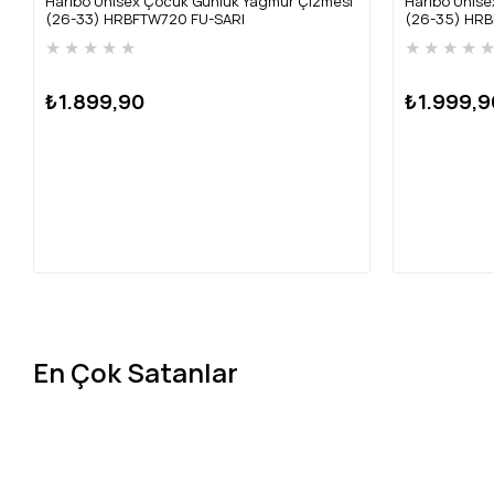
Harıbo Unısex Çocuk Günlük Yağmur Çizmesi
Harıbo Unıs
(26-33) HRBFTW720 FU-SARI
(26-35) HRB
★
★
★
★
★
★
★
★
★
₺1.899,90
₺1.999,9
En Çok Satanlar