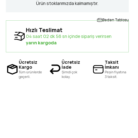
Ürün stoklarımızda kalmamıştır.
Beden Tablosu
Hızlı Teslimat
04 saat 02 dk 55 sn içinde sipariş verirsen
yarın kargoda
Ücretsiz
Ücretsiz
Taksit
Kargo
İade
İmkanı
Tüm ürünlerde
Şimdi çok
Peşin fiyatına
geçerli.
kolay.
3 taksit.