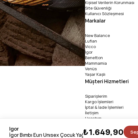
Kişisel Verilerin Korunması
Site Güvenliği
Kullanıcı Sözleşmesi
Markalar
New Balance
Lufian
Vicco
İgor
Benetton
Mammamia
Venüs
Yaşar Kaşlı
Müşteri Hizmetleri
Siparişlerim
Kargo İşlemleri
İptal & İade İşlemleri
İletişim
Hesabım
Igor
₺1.649,90
Se
Copyright 2026 © pabucli
İgor Bımbı Eurı Unısex Çocuk Yağmur Çizmesi (22-30)