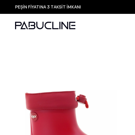
PEŞİN FİYATINA 3 TAKSİT İMKANI
TÜM ÜRÜNLERDE ÜCRETSİZ KARGO
Yeni Sezon Ürünlerde Özel Fırsatlar
Seçili Ürünlerde Hızlı Teslimat