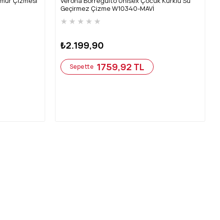
ğmur Çizmesi
Verona Borreguito Unısex Çocuk Kürklü Su
Geçirmez Çizme W10340-MAVİ
★
★
★
★
★
₺2.199,90
1759,92 TL
Sepette