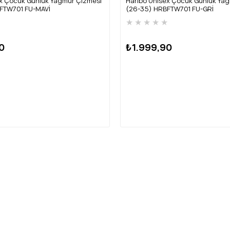
ex Çocuk Günlük Yağmur Çizmesi
Harıbo Unısex Çocuk Günlük Ya
FTW701 FU-MAVİ
(26-35) HRBFTW701 FU-GRİ
★
★
★
★
★
★
0
₺1.999,90