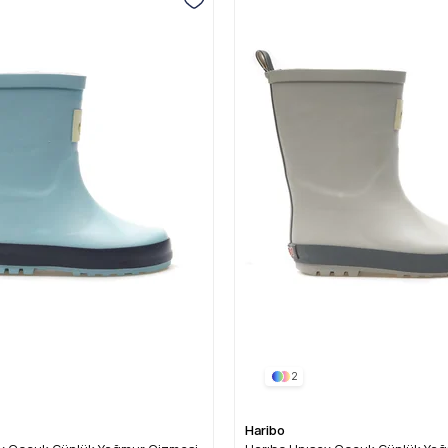
2
Haribo