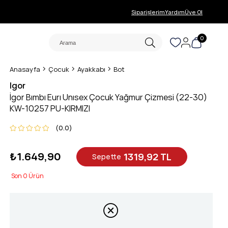
Siparişlerim
Yardım
Üye Ol
0
Anasayfa
Çocuk
Ayakkabı
Bot
Igor
İgor Bımbı Eurı Unısex Çocuk Yağmur Çizmesi (22-30)
KW-10257 PU-KIRMIZI
0.0
₺1.649,90
1319,92 TL
Sepette
0