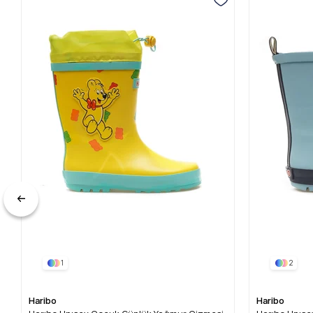
1
2
Haribo
Haribo