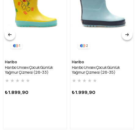
1
2
Haribo
Haribo
Harıbo Unısex Çocuk Günlük
Harıbo Unısex Çocuk Günlük
Yağmur Çizmesi (26-33)
Yağmur Çizmesi (26-35)
HRBFTW720 FU-SARI
HRBFTW701 FU-MAVİ
★
★
★
★
★
★
★
★
★
★
₺1.899,90
₺1.999,90