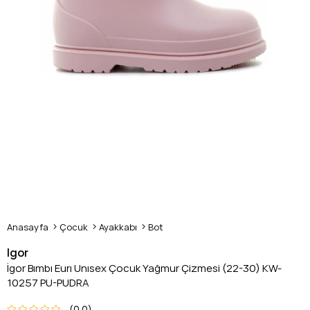
Anasayfa
Çocuk
Ayakkabı
Bot
Igor
İgor Bımbı Eurı Unısex Çocuk Yağmur Çizmesi (22-30) KW-
10257 PU-PUDRA
0.0