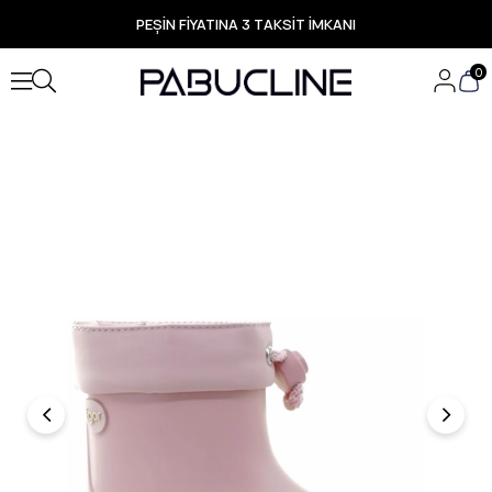
PEŞİN FİYATINA 3 TAKSİT İMKANI
TÜM ÜRÜNLERDE ÜCRETSİZ KARGO
Yeni Sezon Ürünlerde Özel Fırsatlar
0
Seçili Ürünlerde Hızlı Teslimat