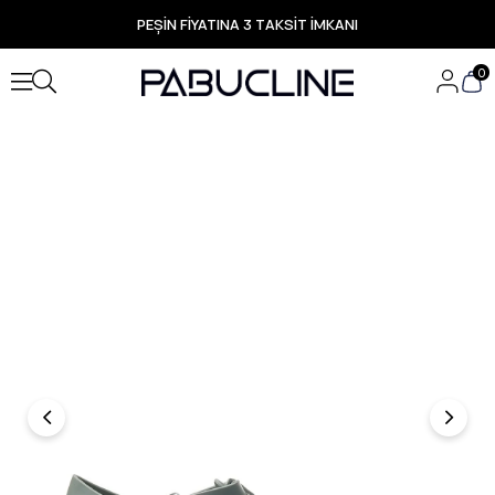
PEŞİN FİYATINA 3 TAKSİT İMKANI
TÜM ÜRÜNLERDE ÜCRETSİZ KARGO
Yeni Sezon Ürünlerde Özel Fırsatlar
0
Seçili Ürünlerde Hızlı Teslimat