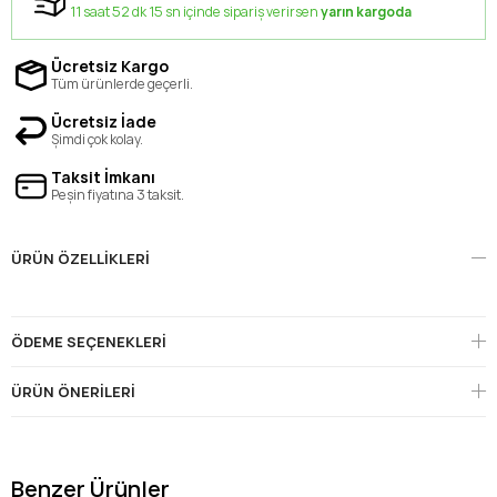
11 saat 52 dk 15 sn içinde sipariş verirsen
yarın kargoda
Ücretsiz Kargo
Tüm ürünlerde geçerli.
Ücretsiz İade
Şimdi çok kolay.
Taksit İmkanı
Peşin fiyatına 3 taksit.
ÜRÜN ÖZELLIKLERI
ÖDEME SEÇENEKLERI
ÜRÜN ÖNERILERI
Benzer Ürünler