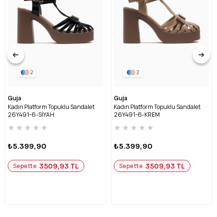
2
2
Guja
Guja
Kadın Platform Topuklu Sandalet
Kadın Platform Topuklu Sandalet
26Y491-6-SİYAH
26Y491-6-KREM
★
★
★
★
★
★
★
★
★
★
₺5.399,90
₺5.399,90
3509,93 TL
3509,93 TL
Sepette
Sepette