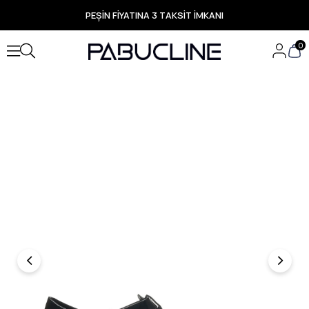
PEŞİN FİYATINA 3 TAKSİT İMKANI
TÜM ÜRÜNLERDE ÜCRETSİZ KARGO
Yeni Sezon Ürünlerde Özel Fırsatlar
0
Seçili Ürünlerde Hızlı Teslimat