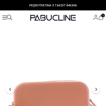
PEŞİN FİYATINA 3 TAKSİT İMKANI
TÜM ÜRÜNLERDE ÜCRETSİZ KARGO
Yeni Sezon Ürünlerde Özel Fırsatlar
0
Seçili Ürünlerde Hızlı Teslimat