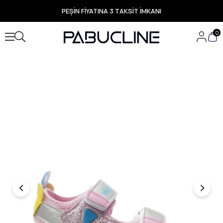
PEŞİN FİYATINA 3 TAKSİT İMKANI
TÜM ÜRÜNLERDE ÜCRETSİZ KARGO
Yeni Sezon Ürünlerde Özel Fırsatlar
0
Seçili Ürünlerde Hızlı Teslimat