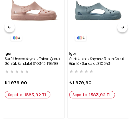
4
4
Igor
Igor
Surfı Unısex Kaymaz Taban Çocuk
Surfı Unısex Kaymaz Taban Çocuk
Günlük Sandalet S10343-PEMBE
Günlük Sandalet S10343-
OKYANUS
★
★
★
★
★
★
★
★
★
★
₺1.979,90
₺1.979,90
1583,92 TL
1583,92 TL
Sepette
Sepette