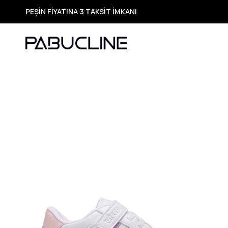
TÜM ÜRÜNLERDE ÜCRETSİZ KARGO
Yeni Sezon Ürünlerde Özel Fırsatlar
Seçili Ürünlerde Hızlı Teslimat