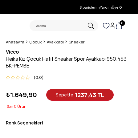
Siparişlerim
Yardım
Üye Ol
0
Anasayfa
Çocuk
Ayakkabı
Sneaker
Vicco
Heika Kız Çocuk Hafif Sneaker Spor Ayakkabı 950.453
BK-PEMBE
0.0
₺1.649,90
1237,43 TL
Sepette
0
Renk Seçenekleri