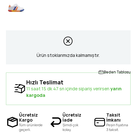
Ürün stoklarımızda kalmamıştır.
Beden Tablosu
Hızlı Teslimat
11 saat 15 dk 46 sn içinde sipariş verirsen
yarın
kargoda
Ücretsiz
Ücretsiz
Taksit
Kargo
İade
İmkanı
Tüm ürünlerde
Şimdi çok
Peşin fiyatına
geçerli.
kolay.
3 taksit.