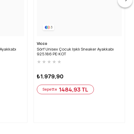
3
Vicco
 Ayakkabı
Sörf Unisex Çocuk Işıklı Sneaker Ayakkabı
925.186 PE-KOT
★
★
★
★
★
₺1.979,90
1484,93 TL
Sepette