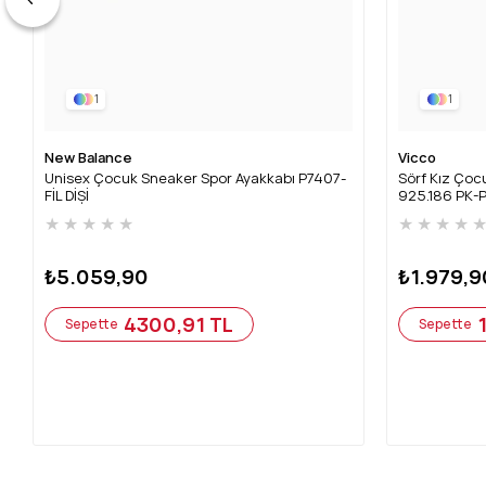
1
1
New Balance
Vicco
Unisex Çocuk Sneaker Spor Ayakkabı P7407-
Sörf Kız Çocu
FİL DİŞİ
925.186 PK-
★
★
★
★
★
★
★
★
★
₺5.059,90
₺1.979,9
4300,91 TL
Sepette
Sepette