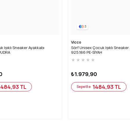
3
Vicco
k Işıklı Sneaker Ayakkabı
Sörf Unisex Çocuk Işıklı Sneaker
PUDRA
925.186 PE-SİYAH
★
★
★
★
★
★
0
₺1.979,90
1484,93 TL
1484,93 TL
Sepette