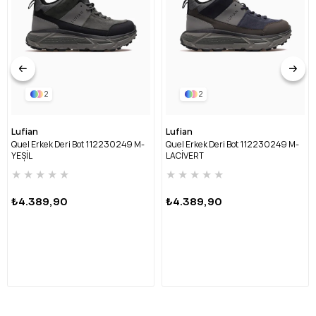
2
2
Lufian
Lufian
Quel Erkek Deri Bot 112230249 M-
Quel Erkek Deri Bot 112230249 M-
YEŞİL
LACİVERT
★
★
★
★
★
★
★
★
★
★
₺4.389,90
₺4.389,90