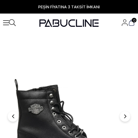
PEŞİN FİYATINA 3 TAKSİT İMKANI
TÜM ÜRÜNLERDE ÜCRETSİZ KARGO
Yeni Sezon Ürünlerde Özel Fırsatlar
0
Seçili Ürünlerde Hızlı Teslimat