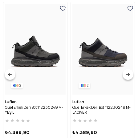
2
2
Lufian
Lufian
Quel Erkek Deri Bot 112230249 M-
Quel Erkek Deri Bot 112230249 M-
YEŞİL
LACİVERT
★
★
★
★
★
★
★
★
★
★
₺4.389,90
₺4.389,90