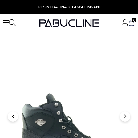
PEŞİN FİYATINA 3 TAKSİT İMKANI
TÜM ÜRÜNLERDE ÜCRETSİZ KARGO
Yeni Sezon Ürünlerde Özel Fırsatlar
0
Seçili Ürünlerde Hızlı Teslimat