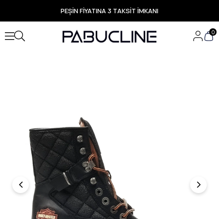
PEŞİN FİYATINA 3 TAKSİT İMKANI
TÜM ÜRÜNLERDE ÜCRETSİZ KARGO
Yeni Sezon Ürünlerde Özel Fırsatlar
0
Seçili Ürünlerde Hızlı Teslimat