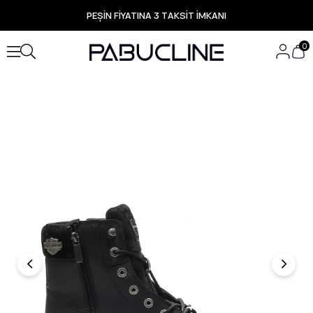
PEŞİN FİYATINA 3 TAKSİT İMKANI
TÜM ÜRÜNLERDE ÜCRETSİZ KARGO
Yeni Sezon Ürünlerde Özel Fırsatlar
0
Seçili Ürünlerde Hızlı Teslimat