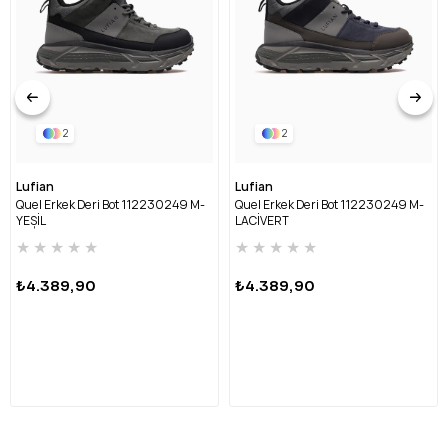
2
2
Lufian
Lufian
Quel Erkek Deri Bot 112230249 M-
Quel Erkek Deri Bot 112230249 M-
YEŞİL
LACİVERT
★
★
★
★
★
★
★
★
★
★
₺4.389,90
₺4.389,90