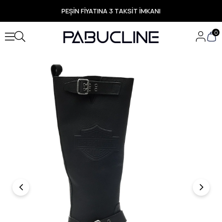
PEŞİN FİYATINA 3 TAKSİT İMKANI
TÜM ÜRÜNLERDE ÜCRETSİZ KARGO
Yeni Sezon Ürünlerde Özel Fırsatlar
0
Seçili Ürünlerde Hızlı Teslimat