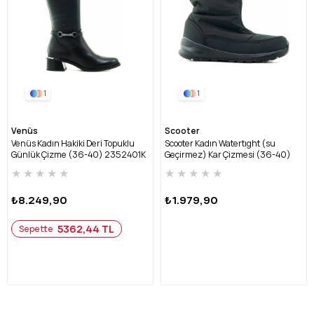
1
1
Venüs
Scooter
Venüs Kadın Hakiki Deri Topuklu
Scooter Kadın Watertıght (su
Günlük Çizme (36-40) 2352401K
Geçirmez) Kar Çizmesi (36-40)
Z-SİYAH
Z7447-SİYAH
★
★
★
★
★
★
★
★
★
★
₺8.249,90
₺1.979,90
5362,44 TL
Sepette