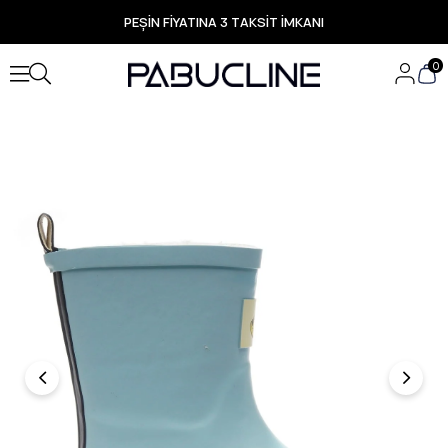
PEŞİN FİYATINA 3 TAKSİT İMKANI
TÜM ÜRÜNLERDE ÜCRETSİZ KARGO
Yeni Sezon Ürünlerde Özel Fırsatlar
0
Seçili Ürünlerde Hızlı Teslimat