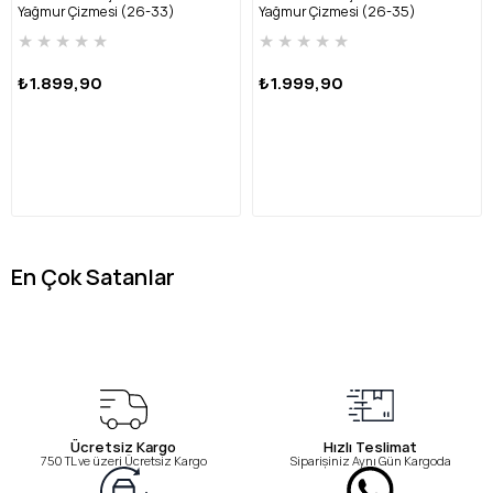
Yağmur Çizmesi (26-33)
Yağmur Çizmesi (26-35)
HRBFTW720 FU-SARI
HRBFTW701 FU-GRİ
★
★
★
★
★
★
★
★
★
★
₺1.899,90
₺1.999,90
En Çok Satanlar
Ücretsiz Kargo
Hızlı Teslimat
750 TL ve üzeri Ücretsiz Kargo
Siparişiniz Aynı Gün Kargoda