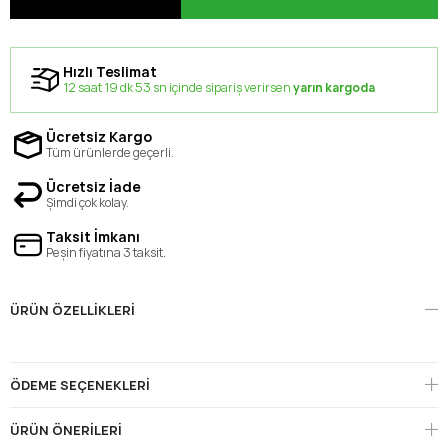
Hızlı Teslimat
12 saat 19 dk 53 sn içinde sipariş verirsen
yarın kargoda
Ücretsiz Kargo
Tüm ürünlerde geçerli.
Ücretsiz İade
Şimdi çok kolay.
Taksit İmkanı
Peşin fiyatına 3 taksit.
ÜRÜN ÖZELLIKLERI
ÖDEME SEÇENEKLERI
ÜRÜN ÖNERILERI