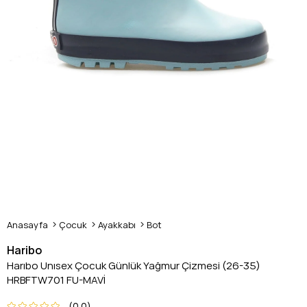
Anasayfa
Çocuk
Ayakkabı
Bot
Haribo
Harıbo Unısex Çocuk Günlük Yağmur Çizmesi (26-35)
HRBFTW701 FU-MAVİ
0.0