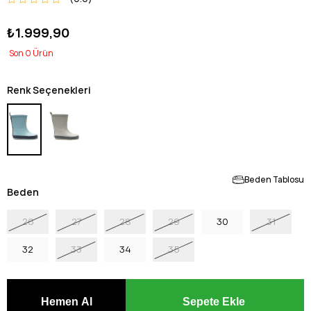
₺1.999,90
0
Renk Seçenekleri
Beden Tablosu
Beden
26
27
28
29
30
31
32
33
34
35