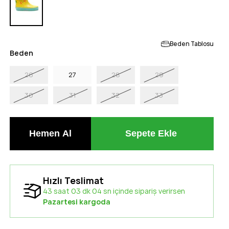
Beden Tablosu
Beden
26
27
28
29
30
31
32
33
Hızlı Teslimat
43 saat 03 dk 02 sn içinde sipariş verirsen
Pazartesi kargoda