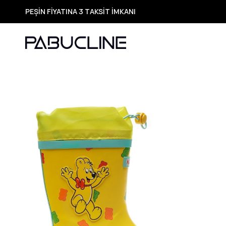
TÜM ÜRÜNLERDE ÜCRETSİZ KARGO
Yeni Sezon Ürünlerde Özel Fırsatlar
Seçili Ürünlerde Hızlı Teslimat