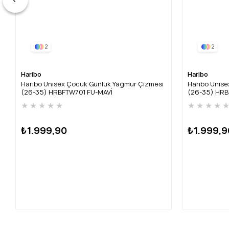
2
2
Haribo
Haribo
Harıbo Unısex Çocuk Günlük Yağmur Çizmesi
Harıbo Unıs
(26-35) HRBFTW701 FU-MAVİ
(26-35) HRB
★
★
★
★
★
★
★
★
★
₺1.999,90
₺1.999,9