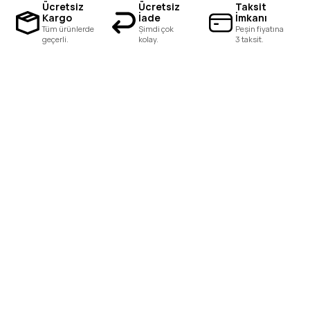
Ücretsiz
Ücretsiz
Taksit
Kargo
İade
İmkanı
Tüm ürünlerde
Şimdi çok
Peşin fiyatına
geçerli.
kolay.
3 taksit.