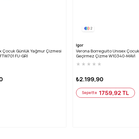
2
Igor
ex Çocuk Günlük Yağmur Çizmesi
Verona Borreguito Unısex Çocuk
FTW701 FU-GRİ
Geçirmez Çizme W10340-MAVİ
★
★
★
★
★
★
0
₺2.199,90
1759,92 TL
Sepette