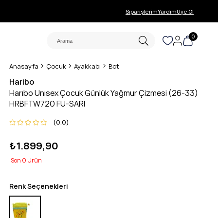
Siparişlerim
Yardım
Üye Ol
0
Anasayfa
Çocuk
Ayakkabı
Bot
Haribo
Harıbo Unısex Çocuk Günlük Yağmur Çizmesi (26-33)
HRBFTW720 FU-SARI
0.0
₺1.899,90
0
Renk Seçenekleri