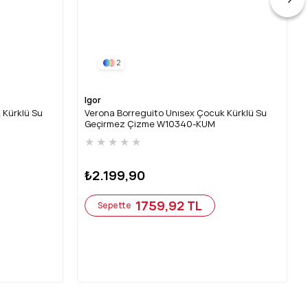
2
Igor
 Kürklü Su
Verona Borreguito Unısex Çocuk Kürklü Su
Geçirmez Çizme W10340-KUM
★
★
★
★
★
₺2.199,90
1759,92 TL
Sepette