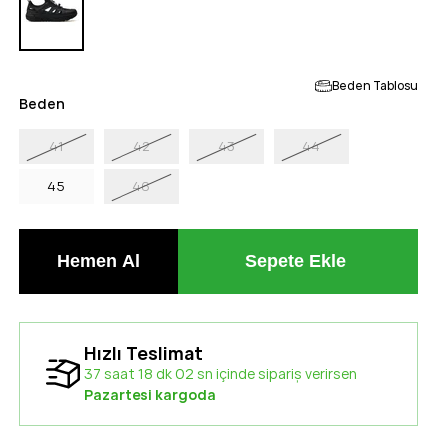
Beden Tablosu
Beden
41
42
43
44
45
46
Hızlı Teslimat
37 saat 18 dk 02 sn içinde sipariş verirsen
Pazartesi kargoda