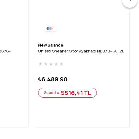
4
New Balance
NB878-
Unisex Sneaker Spor Ayakkabı NB878-KAHVE
★
★
★
★
★
₺6.489,90
5516,41 TL
Sepette