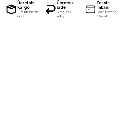
Ücretsiz
Ücretsiz
Taksit
Kargo
İade
İmkanı
Tüm ürünlerde
Şimdi çok
Peşin fiyatına
geçerli.
kolay.
3 taksit.