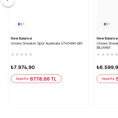
1
1
New Balance
New Balance
Unisex Sneaker Spor Ayakkabı U740WM-GRİ
Unisex Snea
BEJ.MAVİ
★
★
★
★
★
★
★
★
★
₺7.974,90
₺6.599,
6778,66 TL
Sepette
Sepette