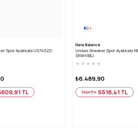
4
New Balance
ker Spor Ayakkabı U57452Z-
Unisex Sneaker Spor Ayakkabı 
SİYAH/BEJ
★
★
★
★
★
★
90
₺6.489,90
5609,91 TL
5516,41 TL
Sepette