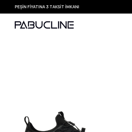
TÜM ÜRÜNLERDE ÜCRETSİZ KARGO
Yeni Sezon Ürünlerde Özel Fırsatlar
Seçili Ürünlerde Hızlı Teslimat