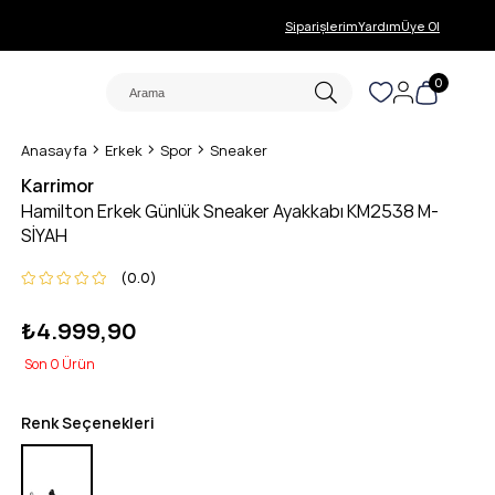
Siparişlerim
Yardım
Üye Ol
0
Anasayfa
Erkek
Spor
Sneaker
Karrimor
Hamilton Erkek Günlük Sneaker Ayakkabı KM2538 M-
SİYAH
0.0
₺4.999,90
0
Renk Seçenekleri