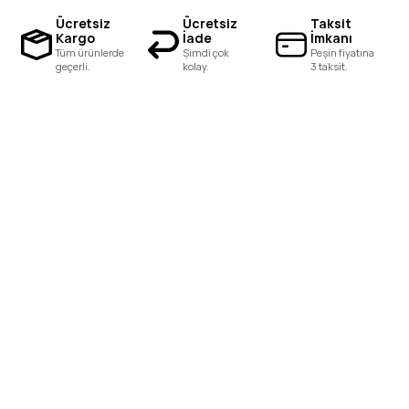
Ücretsiz
Ücretsiz
Taksit
Kargo
İade
İmkanı
Tüm ürünlerde
Şimdi çok
Peşin fiyatına
geçerli.
kolay.
3 taksit.