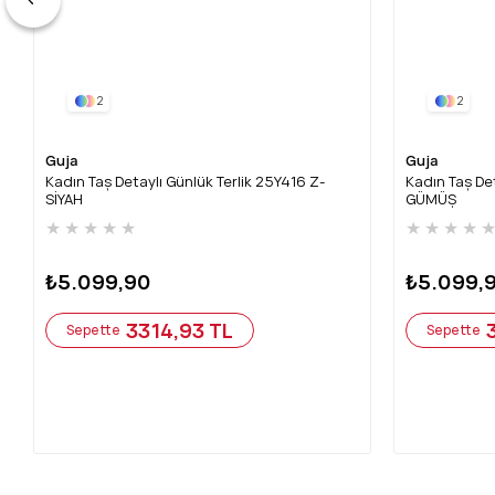
2
2
Guja
Guja
Kadın Taş Detaylı Günlük Terlik 25Y416 Z-
Kadın Taş Det
SİYAH
GÜMÜŞ
★
★
★
★
★
★
★
★
★
₺5.099,90
₺5.099,
3314,93 TL
Sepette
Sepette