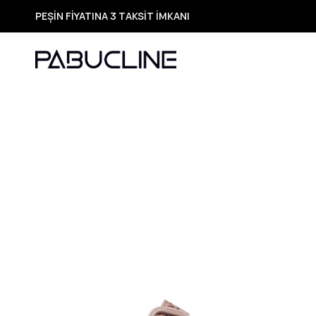
PEŞİN FİYATINA 3 TAKSİT İMKANI
TÜM ÜRÜNLERDE ÜCRETSİZ KARGO
Yeni Sezon Ürünlerde Özel Fırsatlar
Seçili Ürünlerde Hızlı Teslimat