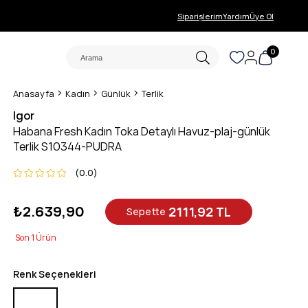
Siparişlerim
Yardım
Üye Ol
0
Anasayfa
Kadın
Günlük
Terlik
Igor
Habana Fresh Kadın Toka Detaylı Havuz-plaj-günlük
Terlik S10344-PUDRA
0.0
₺2.639,90
2111,92 TL
Sepette
1
Renk Seçenekleri