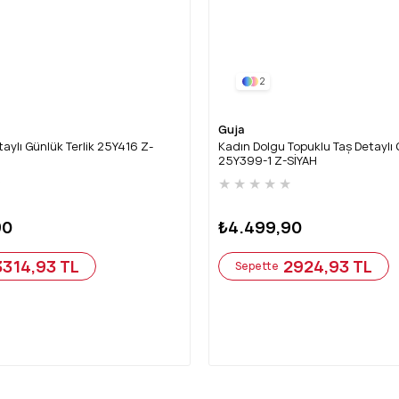
2
Guja
aylı Günlük Terlik 25Y416 Z-
Kadın Dolgu Topuklu Taş Detaylı 
25Y399-1 Z-SİYAH
★
★
★
★
★
★
90
₺4.499,90
3314,93 TL
2924,93 TL
Sepette