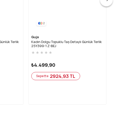
2
Guja
Günlük Terlik
Kadın Dolgu Topuklu Taş Detaylı Günlük Terlik
25Y399-1 Z-BEJ
★
★
★
★
★
₺4.499,90
2924,93 TL
Sepette