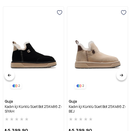
2
2
Guja
Guja
Kadın İçi Kürklü Süet Bot 25K486 Z-
Kadın İçi Kürklü Süet Bot 25K486 Z-
SİYAH
BEJ
★
★
★
★
★
★
★
★
★
★
₺5.399,90
₺5.399,90