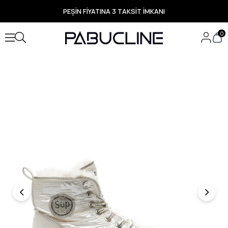
PEŞİN FİYATINA 3 TAKSİT İMKANI
TÜM ÜRÜNLERDE ÜCRETSİZ KARGO
Yeni Sezon Ürünlerde Özel Fırsatlar
0
Seçili Ürünlerde Hızlı Teslimat