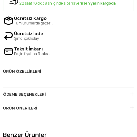
22 saat 16 dk 38 sn içinde sipariş verirsen
yarın kargoda
Ücretsiz Kargo
Tüm ürünlerde geçerli.
Ücretsiz İade
Şimdi çok kolay.
Taksit İmkanı
Peşin fiyatına 3 taksit.
ÜRÜN ÖZELLIKLERI
ÖDEME SEÇENEKLERI
ÜRÜN ÖNERILERI
Benzer Ürünler