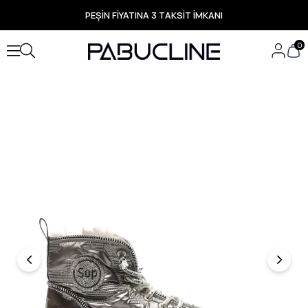
PEŞİN FİYATINA 3 TAKSİT İMKANI
TÜM ÜRÜNLERDE ÜCRETSİZ KARGO
Yeni Sezon Ürünlerde Özel Fırsatlar
0
Seçili Ürünlerde Hızlı Teslimat