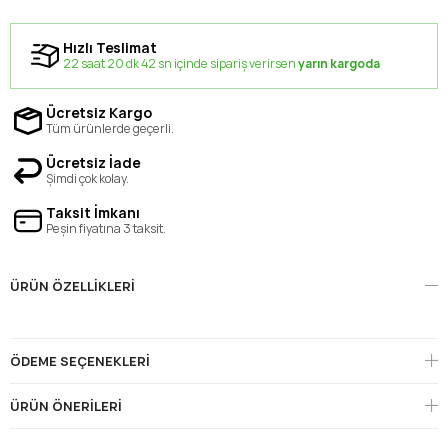
Hızlı Teslimat
22 saat 20 dk 41 sn içinde sipariş verirsen
yarın kargoda
Ücretsiz Kargo
Tüm ürünlerde geçerli.
Ücretsiz İade
Şimdi çok kolay.
Taksit İmkanı
Peşin fiyatına 3 taksit.
ÜRÜN ÖZELLIKLERI
ÖDEME SEÇENEKLERI
ÜRÜN ÖNERILERI