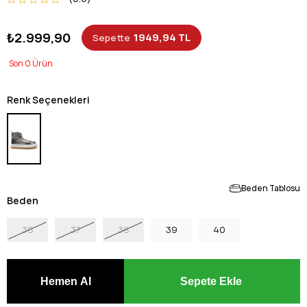
₺2.999,90
1949,94 TL
Sepette
0
Renk Seçenekleri
Beden Tablosu
Beden
36
37
38
39
40